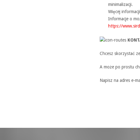
minimalizacji.
Więcej informacj
Informacje o mo
https://www.sir
KONT
Chcesz skorzystać z
A może po prostu ch
Napisz na adres e-ma