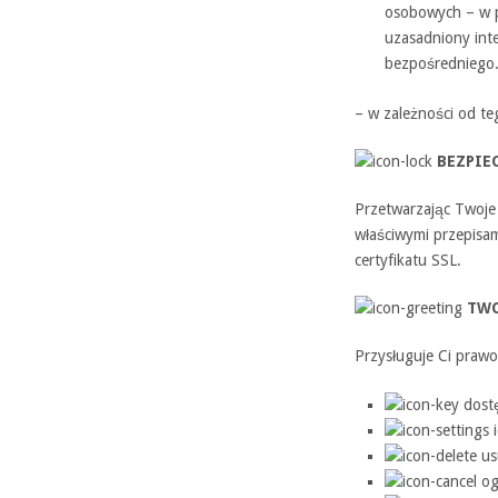
osobowych – w p
uzasadniony inte
bezpośredniego
– w zależności od te
BEZPIE
Przetwarzając Twoje
właściwymi przepisa
certyfikatu SSL.
TWO
Przysługuje Ci prawo
dost
i
us
og