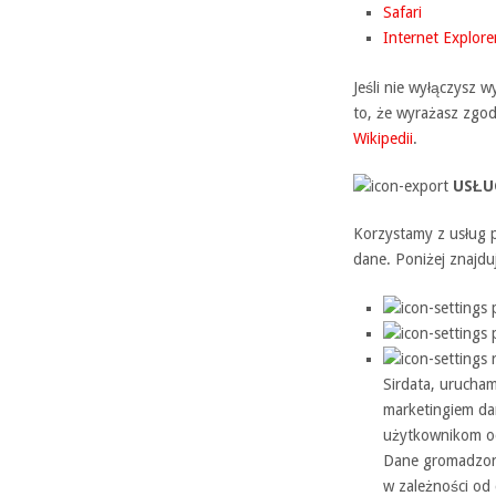
Safari
Internet Explore
Jeśli nie wyłączysz 
to, że wyrażasz zgod
Wikipedii
.
USŁU
Korzystamy z usług
dane. Poniżej znajduj
p
p
r
Sirdata, urucham
marketingiem da
użytkownikom od
Dane gromadzone
w zależności od 