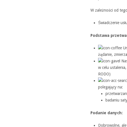
W zależności od tego
Świadczenie usł
Podstawa przetwar
Um
żądanie, zmierzaj
Nas
w celu ustalenia
RODO)
polegający na:
przetwarzani
badaniu saty
Podanie danych:
Dobrowolne, ale