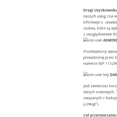
Drogi Użytkownik
naszych usług czuł s
informacje o zasada
cookies, które są wy
z uwzględnieniem RO
ADMINI
Przedsiębiorcy wpisan
prowadzonej przez M
numerze NIP 1132960
DAN
Jeśli zamierzasz kor
danych osobowych. T
związanych z funkcj
(„Usługi”).
Cel przetwarzania: