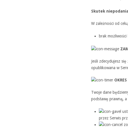
Skutek niepodania
W zależności od celu
brak możliwości 
ZAM
Jeśli zdecydujesz si
opublikowana w Serwi
OKRES
Twoje dane będziemy
podstawę prawną, a
ust
przez Serwis prz
zo