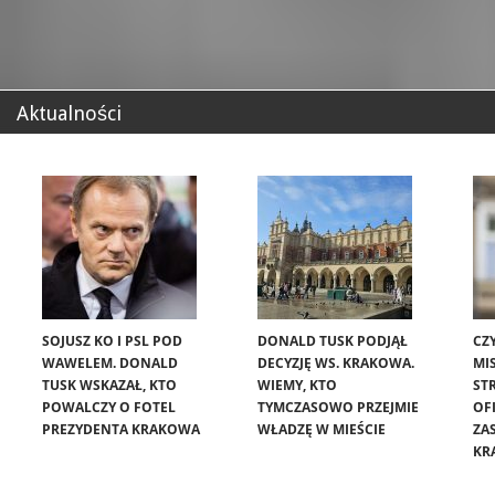
Aktualności
SOJUSZ KO I PSL POD
DONALD TUSK PODJĄŁ
CZ
WAWELEM. DONALD
DECYZJĘ WS. KRAKOWA.
MIS
TUSK WSKAZAŁ, KTO
WIEMY, KTO
ST
POWALCZY O FOTEL
TYMCZASOWO PRZEJMIE
OF
PREZYDENTA KRAKOWA
WŁADZĘ W MIEŚCIE
ZA
KR