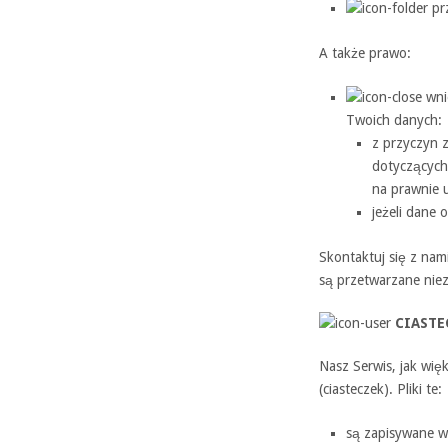
prz
A także prawo:
wni
Twoich danych:
z przyczyn 
dotyczących 
na prawnie 
jeżeli dane
Skontaktuj się z nami
są przetwarzane nie
CIASTE
Nasz Serwis, jak wię
(ciasteczek). Pliki te:
są zapisywane w 