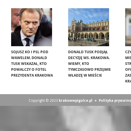
SOJUSZ KO I PSL POD
DONALD TUSK PODJĄŁ
CZ
WAWELEM. DONALD
DECYZJĘ WS. KRAKOWA.
MIS
TUSK WSKAZAŁ, KTO
WIEMY, KTO
ST
POWALCZY O FOTEL
TYMCZASOWO PRZEJMIE
OF
PREZYDENTA KRAKOWA
WŁADZĘ W MIEŚCIE
ZA
KR
Copyright © 2023
krakowwpigulce.pl
∗
Polityka prywatno