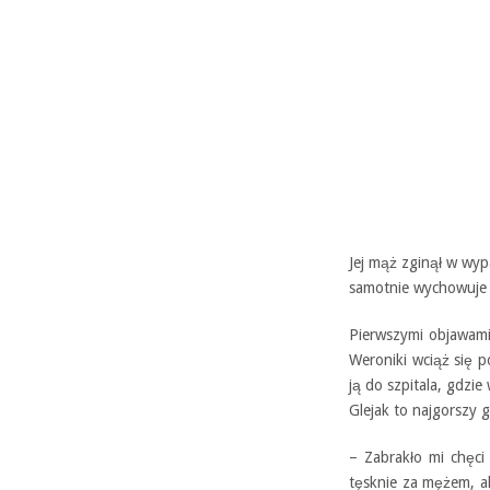
Jej mąż zginął w wy
samotnie wychowuje 
Pierwszymi objawami
Weroniki wciąż się p
ją do szpitala, gdzi
Glejak to najgorszy g
– Zabrakło mi chęci
tęsknie za mężem, al