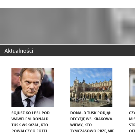
Aktualności
SOJUSZ KO I PSL POD
DONALD TUSK PODJĄŁ
CZ
WAWELEM. DONALD
DECYZJĘ WS. KRAKOWA.
MIS
TUSK WSKAZAŁ, KTO
WIEMY, KTO
ST
POWALCZY O FOTEL
TYMCZASOWO PRZEJMIE
OF