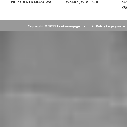
PREZYDENTA KRAKOWA
WŁADZĘ W MIEŚCIE
ZA
KR
Copyright © 2023
krakowwpigulce.pl
∗
Polityka prywatno