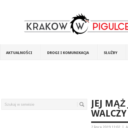
AKTUALNOŚCI
DROGI I KOMUNIKACJA
SŁUŻBY
JEJ MĄŻ 
WALCZY
2 lipca 2019 11:02
|
A