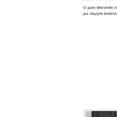
U pani Weroniki n
już zdążyło boleśn