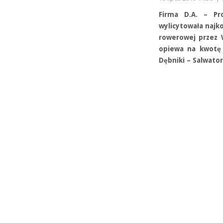
Firma D.A. – Pr
wylicytowała najko
rowerowej przez 
opiewa na kwotę 
Dębniki – Salwato