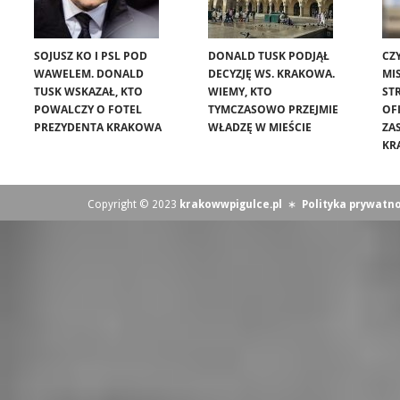
SOJUSZ KO I PSL POD
DONALD TUSK PODJĄŁ
CZ
WAWELEM. DONALD
DECYZJĘ WS. KRAKOWA.
MIS
TUSK WSKAZAŁ, KTO
WIEMY, KTO
ST
POWALCZY O FOTEL
TYMCZASOWO PRZEJMIE
OF
PREZYDENTA KRAKOWA
WŁADZĘ W MIEŚCIE
ZA
KR
Copyright © 2023
krakowwpigulce.pl
∗
Polityka prywatno