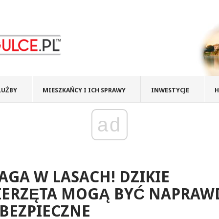
ŁUŻBY
MIESZKAŃCY I ICH SPRAWY
INWESTYCJE
H
ad
GA W LASACH! DZIKIE
IERZĘTA MOGĄ BYĆ NAPRAW
BEZPIECZNE