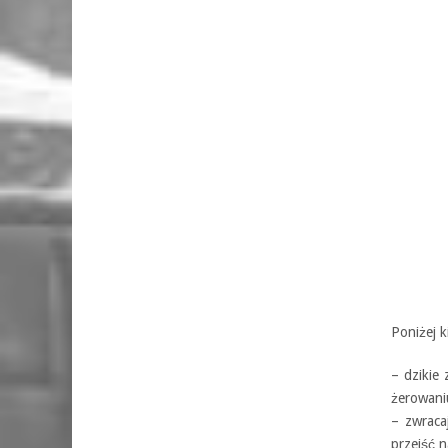
Poniżej 
– dzikie 
żerowani
– zwraca
przejść 