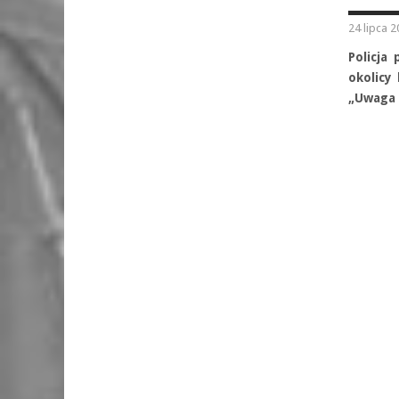
24 lipca 
Policja
okolicy
„Uwaga d