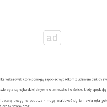
ad
kilka wskazówek które pomogą zapobiec wypadkom z udziałem dzikich zwi
zwierzęta są najbardziej aktywne o zmierzchu i o świcie, kiedy spędzają
u
j baczną uwagę na pobocza – mogą znajdować się tam zwierzęta got
na drogą stronę drogi