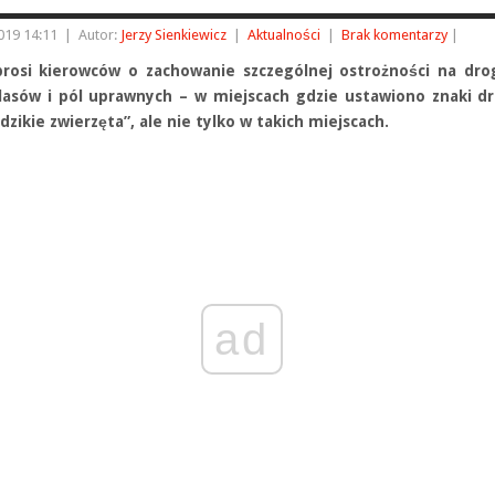
2019 14:11
|
Autor:
Jerzy Sienkiewicz
|
Aktualności
|
Brak komentarzy
|
 prosi kierowców o zachowanie szczególnej ostrożności na dr
 lasów i pól uprawnych – w miejscach gdzie ustawiono znaki 
zikie zwierzęta”, ale nie tylko w takich miejscach.
ad