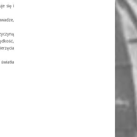
je się i
 uwadze,
zyczyną
ędkość,
erzęcia
 światła