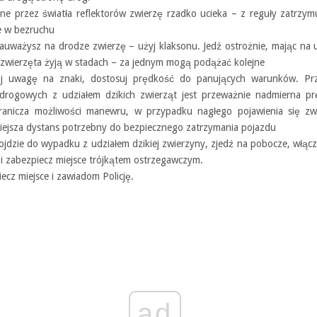
one przez światła reflektorów zwierzę rzadko ucieka – z reguły zatrzymu
e w bezruchu
zauważysz na drodze zwierzę – użyj klaksonu. Jedź ostrożnie, mając na
e zwierzęta żyją w stadach – za jednym mogą podążać kolejne
aj uwagę na znaki, dostosuj prędkość do panujących warunków. Pr
drogowych z udziałem dzikich zwierząt jest przeważnie nadmierna pr
ranicza możliwości manewru, w przypadku nagłego pojawienia się zwi
iejsza dystans potrzebny do bezpiecznego zatrzymania pojazdu
dojdzie do wypadku z udziałem dzikiej zwierzyny, zjedź na pobocze, włącz
 i zabezpiecz miejsce trójkątem ostrzegawczym.
ecz miejsce i zawiadom Policję.
ad