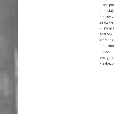
– oślepi
pozostaj
– kiedy 
że dziki
– zwrac
zdarzeń 
która og
oraz zmn
– jeżeli 
awaryjne
– zabezpi