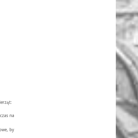
erząt:
 czas na
owe, by