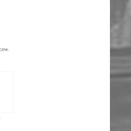
czne.
4