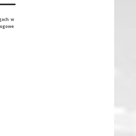
ogach w
drogowe