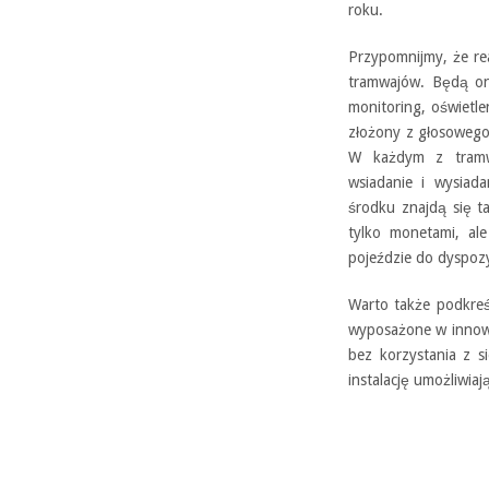
roku.
Przypomnijmy, że r
tramwajów. Będą on
monitoring, oświetl
złożony z głosowego 
W każdym z tramwa
wsiadanie i wysiad
środku znajdą się t
tylko monetami, al
pojeździe do dyspoz
Warto także podkreś
wyposażone w innowa
bez korzystania z s
instalację umożliwia