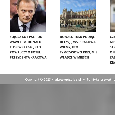
SOJUSZ KO I PSL POD
DONALD TUSK PODJĄŁ
CZ
WAWELEM. DONALD
DECYZJĘ WS. KRAKOWA.
MIS
TUSK WSKAZAŁ, KTO
WIEMY, KTO
ST
POWALCZY O FOTEL
TYMCZASOWO PRZEJMIE
OF
PREZYDENTA KRAKOWA
WŁADZĘ W MIEŚCIE
ZA
KR
Copyright © 2023
krakowwpigulce.pl
∗
Polityka prywatno