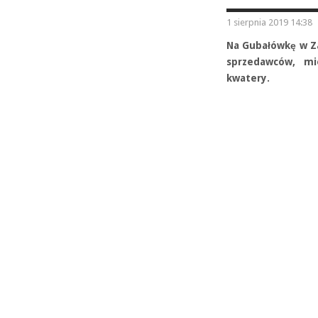
1 sierpnia 2019 14:38
Na Gubałówkę w Za
sprzedawców, mi
kwatery.