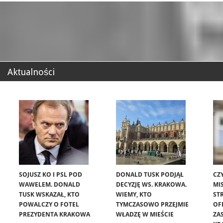
Aktualności
SOJUSZ KO I PSL POD
DONALD TUSK PODJĄŁ
CZ
WAWELEM. DONALD
DECYZJĘ WS. KRAKOWA.
MIS
TUSK WSKAZAŁ, KTO
WIEMY, KTO
ST
POWALCZY O FOTEL
TYMCZASOWO PRZEJMIE
OF
PREZYDENTA KRAKOWA
WŁADZĘ W MIEŚCIE
ZA