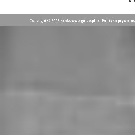
KR
Copyright © 2023
krakowwpigulce.pl
∗
Polityka prywatno