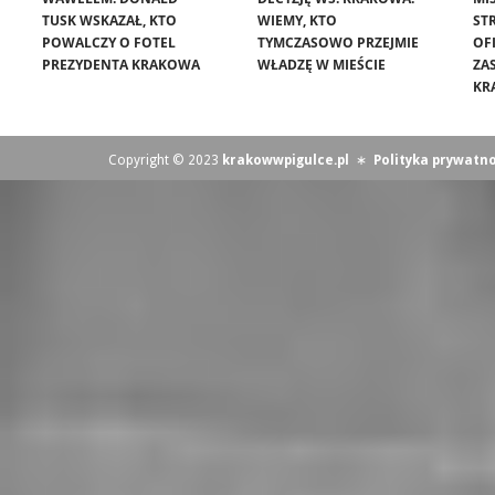
TUSK WSKAZAŁ, KTO
WIEMY, KTO
ST
POWALCZY O FOTEL
TYMCZASOWO PRZEJMIE
OF
PREZYDENTA KRAKOWA
WŁADZĘ W MIEŚCIE
ZA
KR
Copyright © 2023
krakowwpigulce.pl
∗
Polityka prywatno