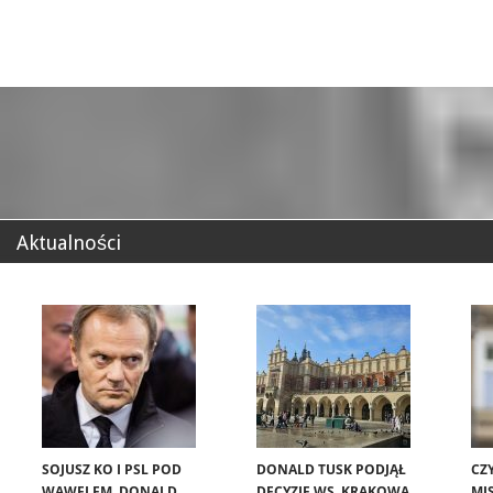
Aktualności
SOJUSZ KO I PSL POD
DONALD TUSK PODJĄŁ
CZ
WAWELEM. DONALD
DECYZJĘ WS. KRAKOWA.
MIS