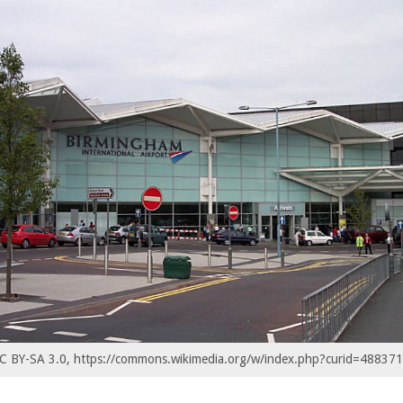
C BY-SA 3.0, https://commons.wikimedia.org/w/index.php?curid=488371