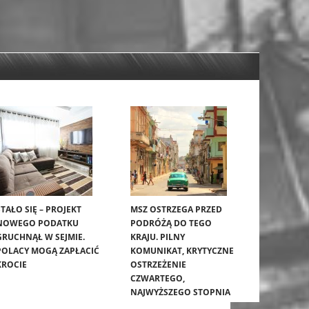
STAŁO SIĘ – PROJEKT
MSZ OSTRZEGA PRZED
NOWEGO PODATKU
PODRÓŻĄ DO TEGO
GRUCHNĄŁ W SEJMIE.
KRAJU. PILNY
POLACY MOGĄ ZAPŁACIĆ
KOMUNIKAT, KRYTYCZNE
KROCIE
OSTRZEŻENIE
CZWARTEGO,
NAJWYŻSZEGO STOPNIA