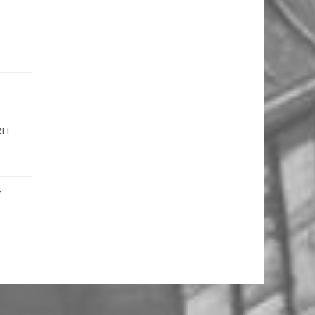
i i
4