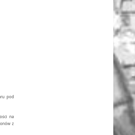
aru pod
ości na
gonów z