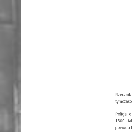
Rzecznik
tymczaso
Policja 
1500 cia
powodu k