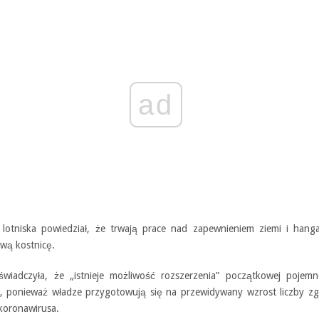
ad
 lotniska powiedział, że trwają prace nad zapewnieniem ziemi i hang
wą kostnicę.
oświadczyła, że „istnieje możliwość rozszerzenia” początkowej pojemn
ł, ponieważ władze przygotowują się na przewidywany wzrost liczby z
oronawirusa.