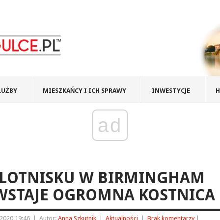
ŁUŻBY
MIESZKAŃCY I ICH SPRAWY
INWESTYCJE
H
ad
 LOTNISKU W BIRMINGHAM
WSTAJE OGROMNA KOSTNICA
2020 19:46
|
Autor:
Anna Szkutnik
|
Aktualności
|
Brak komentarzy
|