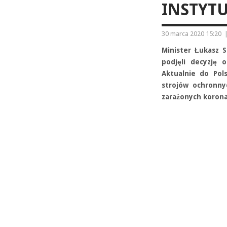
INSTYTU
30 marca 2020 15:20
Minister Łukasz 
podjęli decyzję 
Aktualnie do Pol
strojów ochronnyc
zarażonych koron