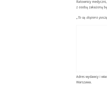
Ratownicy medyczni, p
z osobą zakażoną będ
„
To są dopiero począ
Adres wydawcy i właś
Warszawa.