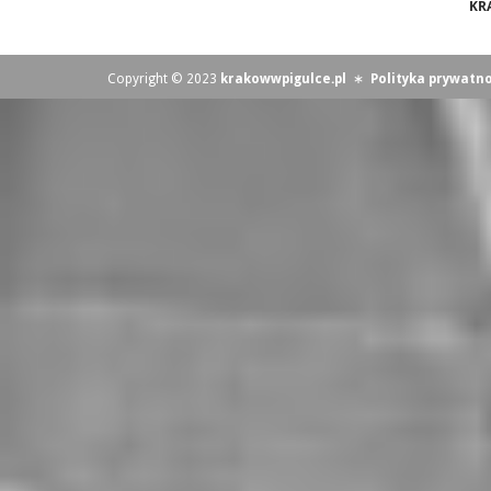
KR
Copyright © 2023
krakowwpigulce.pl
∗
Polityka prywatno