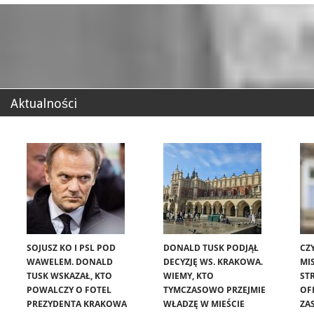
Aktualności
SOJUSZ KO I PSL POD
DONALD TUSK PODJĄŁ
CZ
WAWELEM. DONALD
DECYZJĘ WS. KRAKOWA.
MIS
TUSK WSKAZAŁ, KTO
WIEMY, KTO
ST
POWALCZY O FOTEL
TYMCZASOWO PRZEJMIE
OF
PREZYDENTA KRAKOWA
WŁADZĘ W MIEŚCIE
ZA