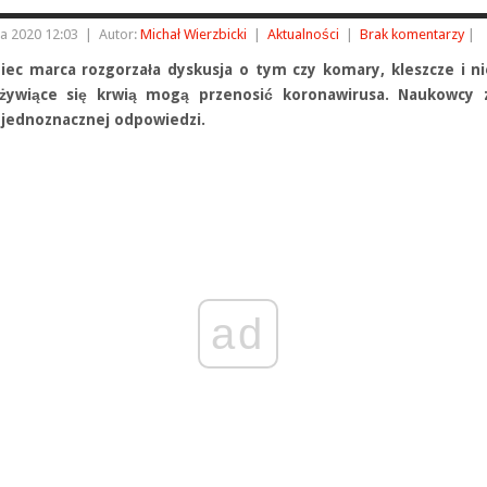
ia 2020 12:03
|
Autor:
Michał Wierzbicki
|
Aktualności
|
Brak komentarzy
|
iec marca rozgorzała dyskusja o tym czy komary, kleszcze i n
żywiące się krwią mogą przenosić koronawirusa. Naukowcy
i jednoznacznej odpowiedzi.
ad