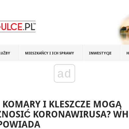
ŁUŻBY
MIESZKAŃCY I ICH SPRAWY
INWESTYCJE
H
ad
 KOMARY I KLESZCZE MOGĄ
ZNOSIĆ KORONAWIRUSA? W
POWIADA