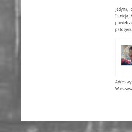
Jedyną o
Istnieją
powietrz
patogenu
Adres wyd
Warszaw