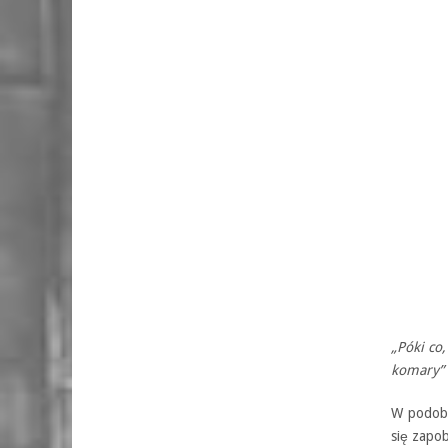
„Póki co
komary”
W podobn
się zapo