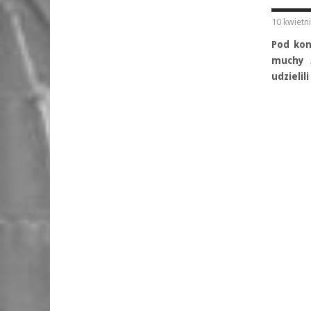
10 kwietn
Pod kon
muchy 
udzielil