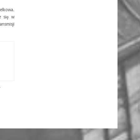
elkowa.
e się w
nsmisji
4