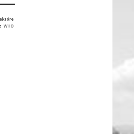
iektóre
 z WHO