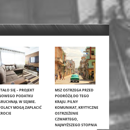
STAŁO SIĘ – PROJEKT
MSZ OSTRZEGA PRZED
NOWEGO PODATKU
PODRÓŻĄ DO TEGO
GRUCHNĄŁ W SEJMIE.
KRAJU. PILNY
POLACY MOGĄ ZAPŁACIĆ
KOMUNIKAT, KRYTYCZNE
KROCIE
OSTRZEŻENIE
CZWARTEGO,
NAJWYŻSZEGO STOPNIA