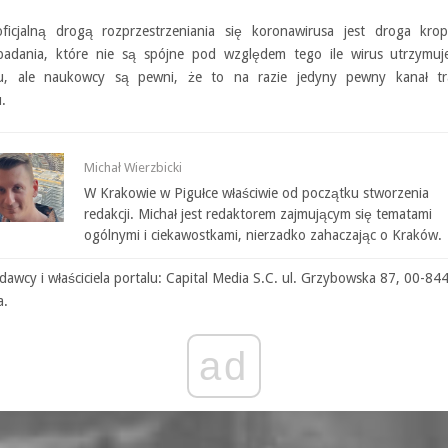
ficjalną drogą rozprzestrzeniania się koronawirusa jest droga krop
 badania, które nie są spójne pod względem tego ile wirus utrzymuj
u, ale naukowcy są pewni, że to na razie jedyny pewny kanał tra
.
Michał Wierzbicki
W Krakowie w Pigułce właściwie od początku stworzenia
redakcji. Michał jest redaktorem zajmującym się tematami
ogólnymi i ciekawostkami, nierzadko zahaczając o Kraków.
awcy i właściciela portalu: Capital Media S.C. ul. Grzybowska 87, 00-84
a.
ad