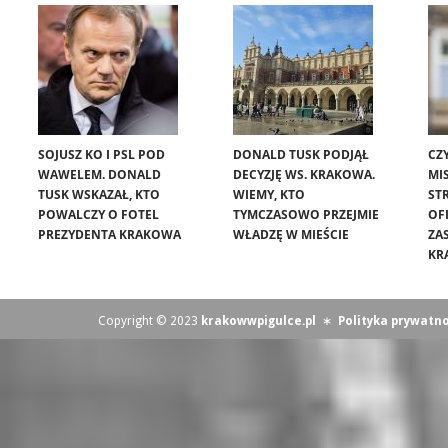
SOJUSZ KO I PSL POD
DONALD TUSK PODJĄŁ
CZ
WAWELEM. DONALD
DECYZJĘ WS. KRAKOWA.
MIS
TUSK WSKAZAŁ, KTO
WIEMY, KTO
ST
POWALCZY O FOTEL
TYMCZASOWO PRZEJMIE
OF
PREZYDENTA KRAKOWA
WŁADZĘ W MIEŚCIE
ZA
KR
Copyright © 2023
krakowwpigulce.pl
∗
Polityka prywatno