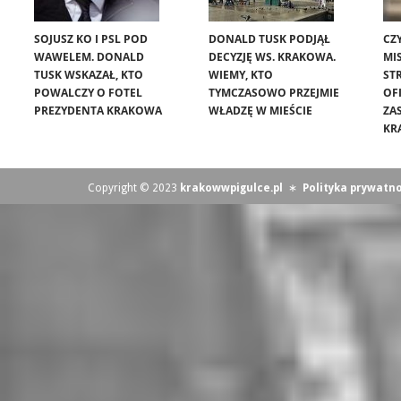
SOJUSZ KO I PSL POD
DONALD TUSK PODJĄŁ
CZ
WAWELEM. DONALD
DECYZJĘ WS. KRAKOWA.
MIS
TUSK WSKAZAŁ, KTO
WIEMY, KTO
ST
POWALCZY O FOTEL
TYMCZASOWO PRZEJMIE
OF
PREZYDENTA KRAKOWA
WŁADZĘ W MIEŚCIE
ZA
KR
Copyright © 2023
krakowwpigulce.pl
∗
Polityka prywatno