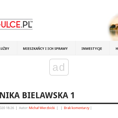
ŁUŻBY
MIESZKAŃCY I ICH SPRAWY
INWESTYCJE
H
ad
IKA BIELAWSKA 1
020 18:26
|
Autor:
Michał Wierzbicki
|
|
Brak komentarzy
|