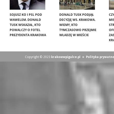
SOJUSZ KO I PSL POD
DONALD TUSK PODJĄŁ
CZ
WAWELEM. DONALD
DECYZJĘ WS. KRAKOWA.
MIS
TUSK WSKAZAŁ, KTO
WIEMY, KTO
ST
POWALCZY O FOTEL
TYMCZASOWO PRZEJMIE
OF
PREZYDENTA KRAKOWA
WŁADZĘ W MIEŚCIE
ZA
KR
Copyright © 2023
krakowwpigulce.pl
∗
Polityka prywatno