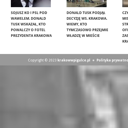
SOJUSZ KO I PSL POD
DONALD TUSK PODJĄŁ
CZ
WAWELEM. DONALD
DECYZJĘ WS. KRAKOWA.
MIS
TUSK WSKAZAŁ, KTO
WIEMY, KTO
ST
POWALCZY O FOTEL
TYMCZASOWO PRZEJMIE
OF
PREZYDENTA KRAKOWA
WŁADZĘ W MIEŚCIE
ZA
KR
Copyright © 2023
krakowwpigulce.pl
∗
Polityka prywatno