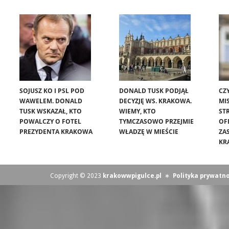
SOJUSZ KO I PSL POD
DONALD TUSK PODJĄŁ
CZ
WAWELEM. DONALD
DECYZJĘ WS. KRAKOWA.
MIS
TUSK WSKAZAŁ, KTO
WIEMY, KTO
ST
POWALCZY O FOTEL
TYMCZASOWO PRZEJMIE
OF
PREZYDENTA KRAKOWA
WŁADZĘ W MIEŚCIE
ZA
KR
Copyright © 2023
krakowwpigulce.pl
∗
Polityka prywatno