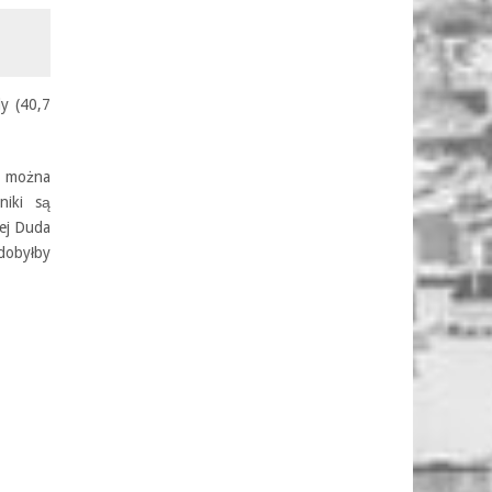
y (40,7
e można
niki są
zej Duda
dobyłby