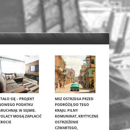
STAŁO SIĘ – PROJEKT
MSZ OSTRZEGA PRZED
NOWEGO PODATKU
PODRÓŻĄ DO TEGO
GRUCHNĄŁ W SEJMIE.
KRAJU. PILNY
POLACY MOGĄ ZAPŁACIĆ
KOMUNIKAT, KRYTYCZNE
KROCIE
OSTRZEŻENIE
CZWARTEGO,