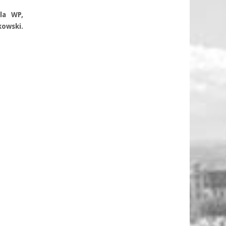
la WP,
kowski.