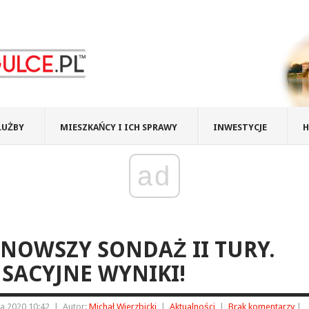
ŁUŻBY
MIESZKAŃCY I ICH SPRAWY
INWESTYCJE
H
ad
NOWSZY SONDAŻ II TURY.
SACYJNE WYNIKI!
a 2020 10:42
|
Autor:
Michał Wierzbicki
|
Aktualności
|
Brak komentarzy
|