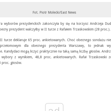
Fot. Piotr Molecki/East News
ura wyborów prezydenckich zakończyła by się na korzyść Andrzeja Dud
becny prezydent walczyłby w II turze z Rafałem Trzaskowskim (28 proc.).
 II turze deklaruje 65 proc. ankietowanych. Choć obecnego sondażu ni
przełomowym dla obecnego prezydenta Warszawy, to jednak wy
ne. Kandydaci mogą liczyć praktycznie na taką samą liczbę głosów. Andr
 wybory z wynikiem, 48,8 proc. ankietowanych. Rafał Trzaskowski z
8 proc. głosów.
ad