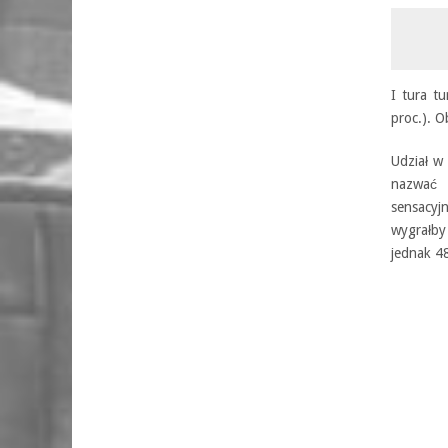
I tura t
proc.). O
Udział w
nazwać 
sensacyj
wygrałby
jednak 4