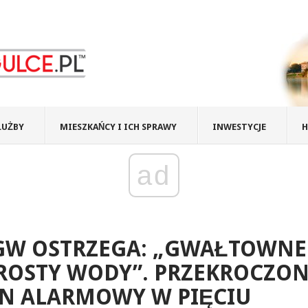
ŁUŻBY
MIESZKAŃCY I ICH SPRAWY
INWESTYCJE
H
ad
GW OSTRZEGA: „GWAŁTOWNE
ROSTY WODY”. PRZEKROCZO
AN ALARMOWY W PIĘCIU