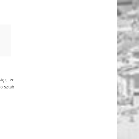
ięc, że
no sztab