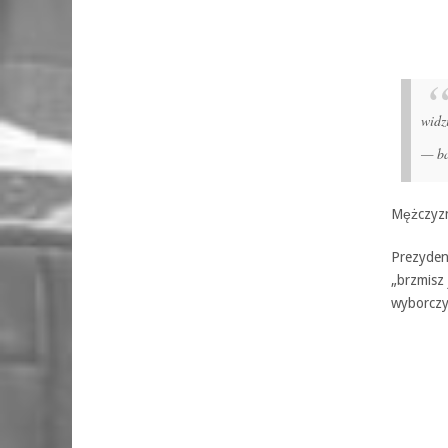
widz
— ba
Mężczyzn
Prezyden
„brzmisz
wyborczy