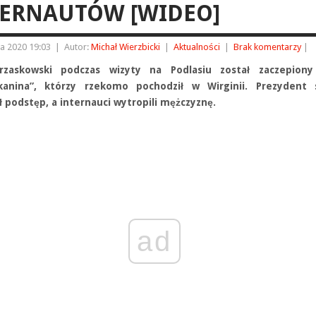
TERNAUTÓW [WIDEO]
a 2020 19:03
|
Autor:
Michał Wierzbicki
|
Aktualności
|
Brak komentarzy
|
rzaskowski podczas wizyty na Podlasiu został zaczepiony
anina”, którzy rzekomo pochodził w Wirginii. Prezydent 
ł podstęp, a internauci wytropili mężczyznę.
ad