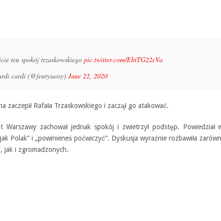
icie ten spokój trzaskowskiego
pic.twitter.com/EbtTG22cVa
rdi cardi (@fentysassy)
June 22, 2020
a zaczepił Rafała Trzaskowskiego i zaczął go atakować.
t Warszawy zachował jednak spokój i zwietrzył podstęp. Powiedział w
 jak Polak” i „powinieneś poćwiczyć”. Dyskusja wyraźnie rozbawiła zarów
, jak i zgromadzonych.