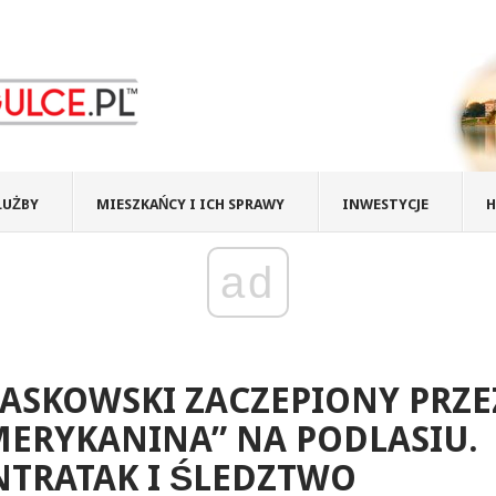
ŁUŻBY
MIESZKAŃCY I ICH SPRAWY
INWESTYCJE
H
ad
ASKOWSKI ZACZEPIONY PRZE
ERYKANINA” NA PODLASIU.
TRATAK I ŚLEDZTWO