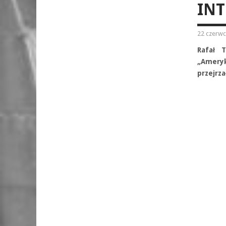
IN
22 czerwc
Rafał T
„Ameryk
przejrza