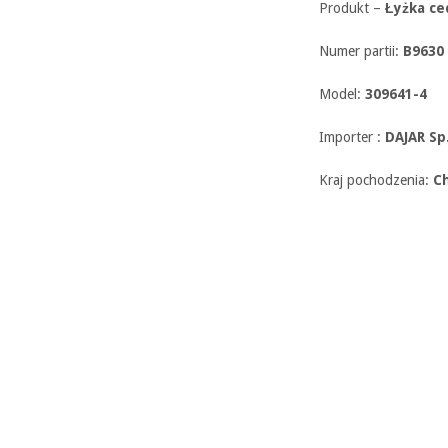
Produkt –
Łyżka c
Numer partii:
B9630
Model:
309641-4
Importer :
DAJAR Sp.
Kraj pochodzenia:
C