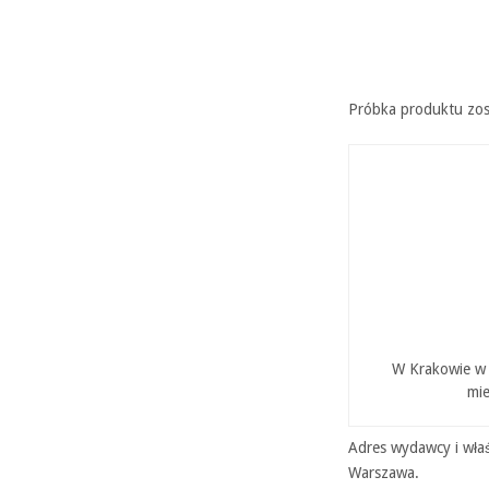
Próbka produktu zos
W Krakowie w P
mie
Adres wydawcy i właś
Warszawa.