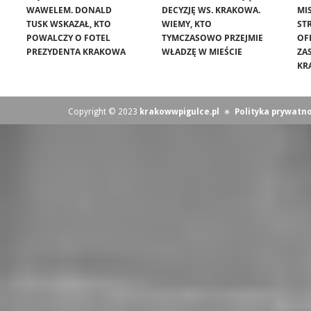
WAWELEM. DONALD
DECYZJĘ WS. KRAKOWA.
MIS
TUSK WSKAZAŁ, KTO
WIEMY, KTO
ST
POWALCZY O FOTEL
TYMCZASOWO PRZEJMIE
OF
PREZYDENTA KRAKOWA
WŁADZĘ W MIEŚCIE
ZA
KR
Copyright © 2023
krakowwpigulce.pl
∗
Polityka prywatno