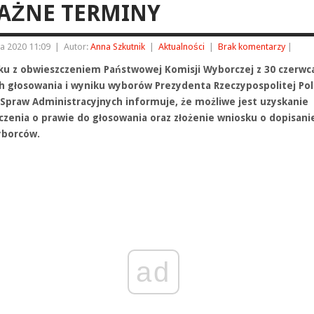
WAŻNE TERMINY
a 2020 11:09
|
Autor:
Anna Szkutnik
|
Aktualności
|
Brak komentarzy
|
ku z obwieszczeniem Państwowej Komisji Wyborczej z 30 czerwca
h głosowania i wyniku wyborów Prezydenta Rzeczypospolitej Pols
 Spraw Administracyjnych informuje, że możliwe jest uzyskanie
czenia o prawie do głosowania oraz złożenie wniosku o dopisani
yborców.
ad