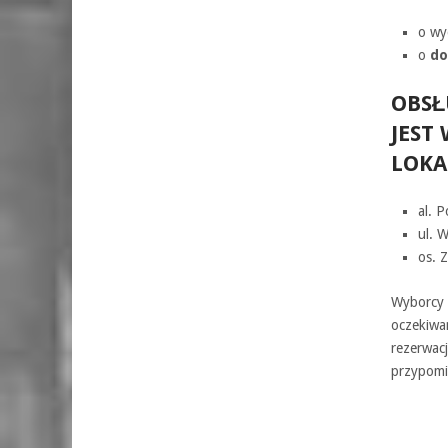
o wy
o
do
OBS
JEST
LOKA
al. 
ul. W
os. 
Wyborcy 
oczekiwa
rezerwacj
przypomi