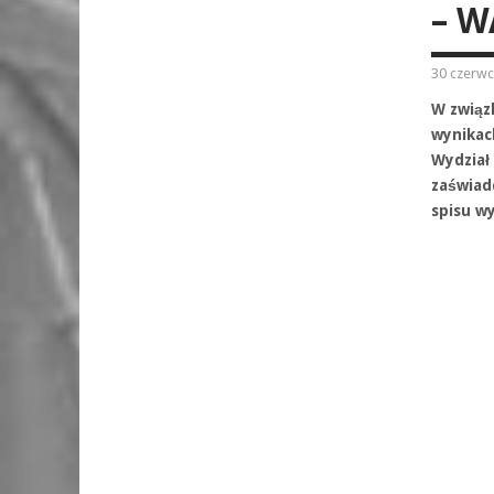
– 
30 czerwc
W związ
wynikac
Wydział
zaświad
spisu w