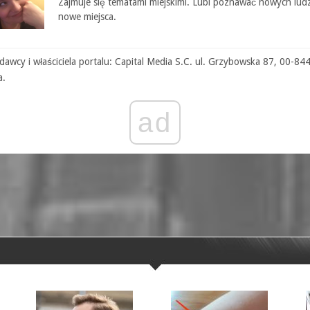
Zajmuje się tematami miejskimi. Lubi poznawać nowych ludz
nowe miejsca.
awcy i właściciela portalu: Capital Media S.C. ul. Grzybowska 87, 00-84
a.
ad