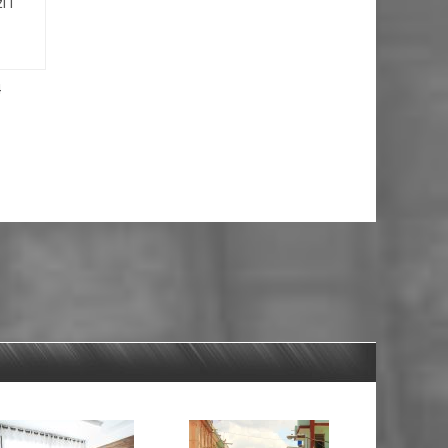
i i
4