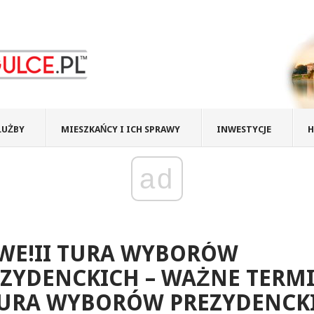
ŁUŻBY
MIESZKAŃCY I ICH SPRAWY
INWESTYCJE
H
ad
WE!II TURA WYBORÓW
ZYDENCKICH – WAŻNE TERM
 TURA WYBORÓW PREZYDENCK