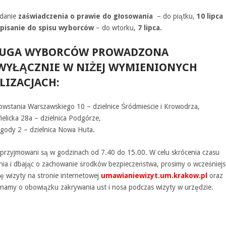
danie
zaświadczenia o prawie do głosowania
– do piątku,
10 lipca
pisanie do spisu wyborców
– do wtorku,
7 lipca.
ŁUGA WYBORCÓW PROWADZONA
WYŁĄCZNIE
W NIŻEJ
WYMIENIONYCH
LIZACJACH
:
Powstania Warszawskiego 10 – dzielnice Śródmieście i Krowodrza,
ielicka 28a – dzielnica Podgórze,
Zgody 2 – dzielnica Nowa Huta.
przyjmowani są w godzinach od 7.40 do 15.00. W celu skrócenia czasu
nia i dbając o zachowanie środków bezpieczeństwa, prosimy o wcześniej
ę wizyty na stronie internetowej
umawianiewizyt.um.krakow.pl
oraz
namy o obowiązku zakrywania ust i nosa podczas wizyty w urzędzie.