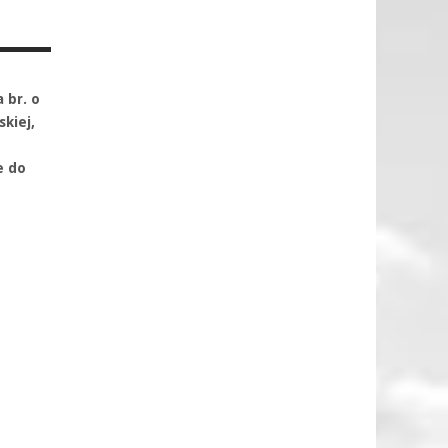
 br. o
kiej,
e do