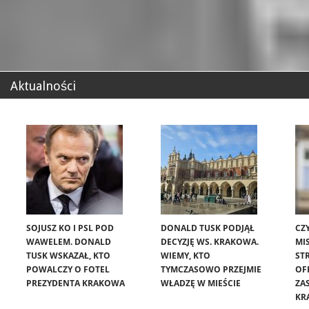
Aktualności
SOJUSZ KO I PSL POD
DONALD TUSK PODJĄŁ
CZ
WAWELEM. DONALD
DECYZJĘ WS. KRAKOWA.
MIS
TUSK WSKAZAŁ, KTO
WIEMY, KTO
ST
POWALCZY O FOTEL
TYMCZASOWO PRZEJMIE
OF
PREZYDENTA KRAKOWA
WŁADZĘ W MIEŚCIE
ZA
KR