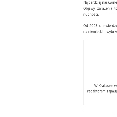
Najbardziej narażone
Objawy zarażenia to
nudności.
Od 2003 r. stwierdz
na niemieckim wybrze
W Krakowie w 
redaktorem zajmuj