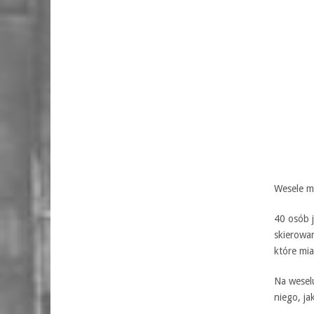
Wesele m
40 osób 
skierowan
które mia
Na weselu
niego, ja