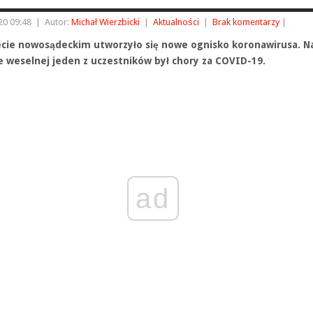
20 09:48
|
Autor:
Michał Wierzbicki
|
Aktualności
|
Brak komentarzy
|
cie nowosądeckim utworzyło się nowe ognisko koronawirusa. N
e weselnej jeden z uczestników był chory za COVID-19.
ad