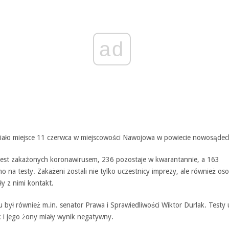
ad
iało miejsce 11 czerwca w miejscowości Nawojowa w powiecie nowosądec
jest zakażonych koronawirusem, 236 pozostaje w kwarantannie, a 163
o na testy. Zakażeni zostali nie tylko uczestnicy imprezy, ale również os
ły z nimi kontakt.
 był również m.in. senator Prawa i Sprawiedliwości Wiktor Durlak. Testy 
k i jego żony miały wynik negatywny.