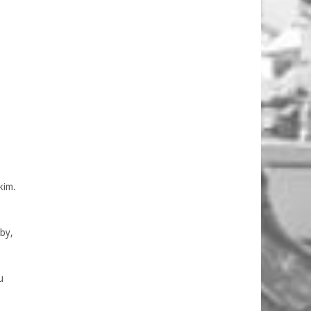
kim.
oby,
u