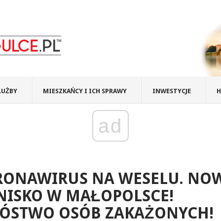
ŁUŻBY
MIESZKAŃCY I ICH SPRAWY
INWESTYCJE
H
ad
RONAWIRUS NA WESELU. NO
NISKO W MAŁOPOLSCE!
ÓSTWO OSÓB ZAKAŻONYCH!