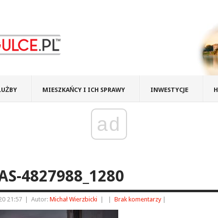
ŁUŻBY
MIESZKAŃCY I ICH SPRAWY
INWESTYCJE
H
ad
AS-4827988_1280
20 21:57
|
Autor:
Michał Wierzbicki
|
|
Brak komentarzy
|