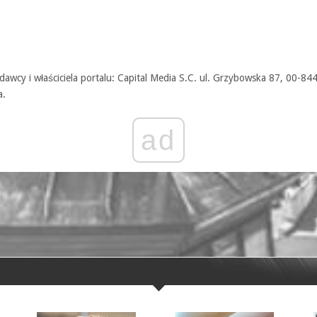
awcy i właściciela portalu: Capital Media S.C. ul. Grzybowska 87, 00-84
a.
ad