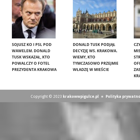
SOJUSZ KO I PSL POD
DONALD TUSK PODJĄŁ
CZ
WAWELEM. DONALD
DECYZJĘ WS. KRAKOWA.
MIS
TUSK WSKAZAŁ, KTO
WIEMY, KTO
ST
POWALCZY O FOTEL
TYMCZASOWO PRZEJMIE
OF
PREZYDENTA KRAKOWA
WŁADZĘ W MIEŚCIE
ZA
KR
Copyright © 2023
krakowwpigulce.pl
∗
Polityka prywatno