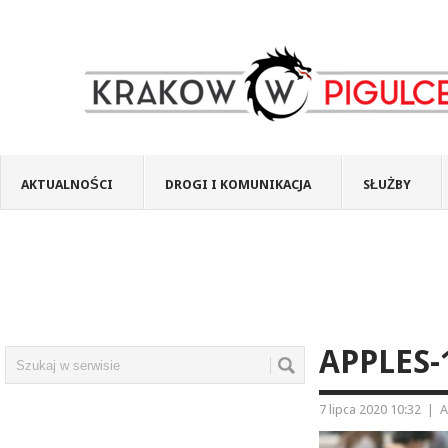
AKTUALNOŚCI
DROGI I KOMUNIKACJA
SŁUŻBY
APPLES-
7 lipca 2020 10:32
|
A