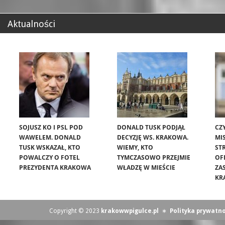
Aktualności
SOJUSZ KO I PSL POD
DONALD TUSK PODJĄŁ
CZ
WAWELEM. DONALD
DECYZJĘ WS. KRAKOWA.
MIS
TUSK WSKAZAŁ, KTO
WIEMY, KTO
ST
POWALCZY O FOTEL
TYMCZASOWO PRZEJMIE
OF
PREZYDENTA KRAKOWA
WŁADZĘ W MIEŚCIE
ZA
KR
Copyright © 2023
krakowwpigulce.pl
∗
Polityka prywatno