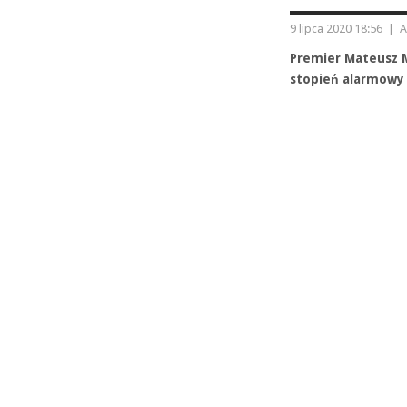
9 lipca 2020 18:56
|
A
Premier Mateusz M
stopień alarmowy 