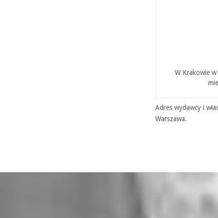
W Krakowie w P
mie
Adres wydawcy i właś
Warszawa.