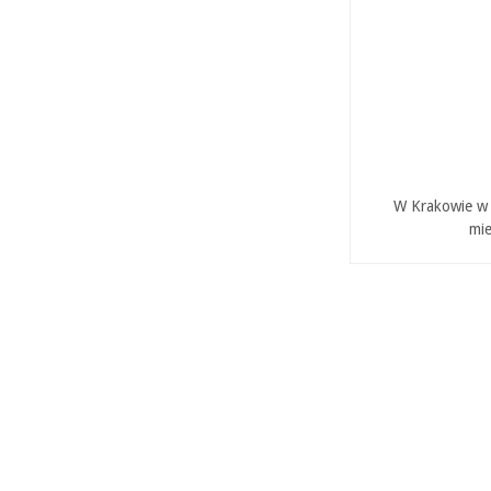
W Krakowie w P
mie