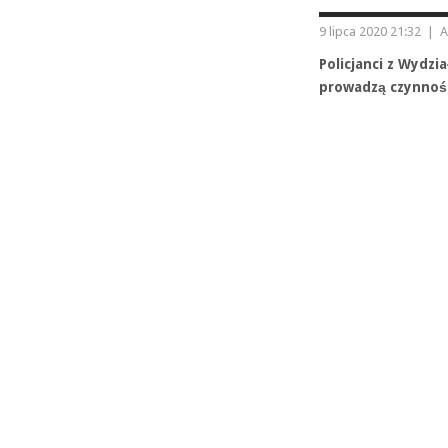
9 lipca 2020 21:32
|
A
Policjanci z Wydz
prowadzą czynnośc