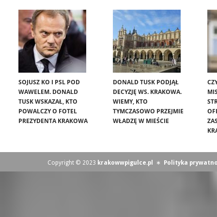
SOJUSZ KO I PSL POD
DONALD TUSK PODJĄŁ
CZ
WAWELEM. DONALD
DECYZJĘ WS. KRAKOWA.
MIS
TUSK WSKAZAŁ, KTO
WIEMY, KTO
ST
POWALCZY O FOTEL
TYMCZASOWO PRZEJMIE
OF
PREZYDENTA KRAKOWA
WŁADZĘ W MIEŚCIE
ZA
KR
Copyright © 2023
krakowwpigulce.pl
∗
Polityka prywatno