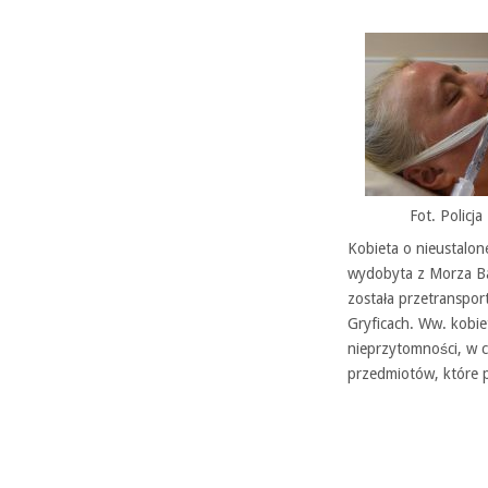
Fot. Policja
Kobieta o nieustalon
wydobyta z Morza Bał
została przetranspo
Gryficach. Ww. kobie
nieprzytomności, w c
przedmiotów, które p