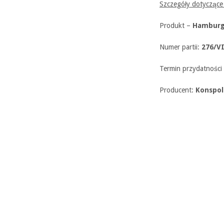
Szczegóły dotycząc
Produkt –
Hamburge
Numer partii:
276/V
Termin przydatności
Producent:
Konspol 