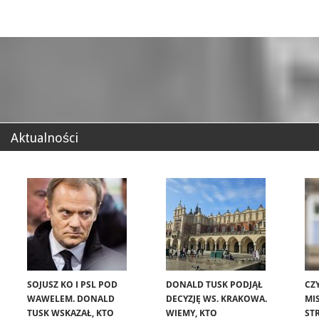
Aktualności
SOJUSZ KO I PSL POD
DONALD TUSK PODJĄŁ
CZ
WAWELEM. DONALD
DECYZJĘ WS. KRAKOWA.
MIS
TUSK WSKAZAŁ, KTO
WIEMY, KTO
ST