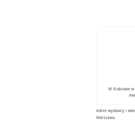
W Krakowie w P
mie
Adres wydawcy i właś
Warszawa.