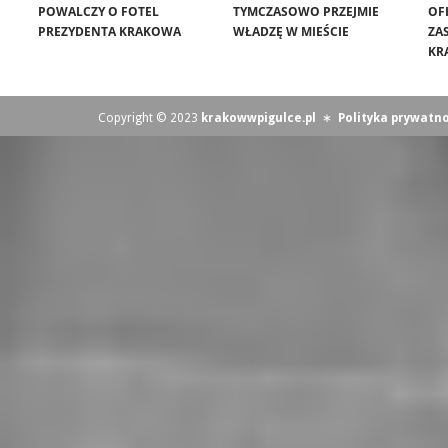
POWALCZY O FOTEL
TYMCZASOWO PRZEJMIE
OF
PREZYDENTA KRAKOWA
WŁADZĘ W MIEŚCIE
ZA
KR
Copyright © 2023
krakowwpigulce.pl
∗
Polityka prywatno