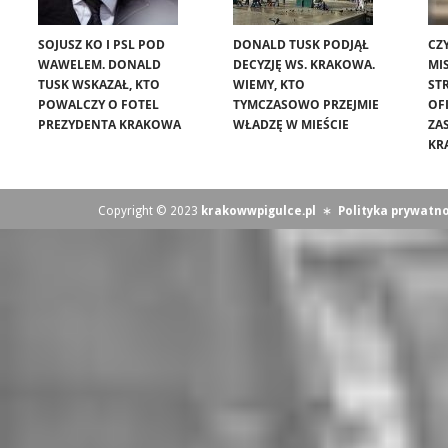
SOJUSZ KO I PSL POD
DONALD TUSK PODJĄŁ
CZ
WAWELEM. DONALD
DECYZJĘ WS. KRAKOWA.
MIS
TUSK WSKAZAŁ, KTO
WIEMY, KTO
ST
POWALCZY O FOTEL
TYMCZASOWO PRZEJMIE
OF
PREZYDENTA KRAKOWA
WŁADZĘ W MIEŚCIE
ZA
KR
Copyright © 2023
krakowwpigulce.pl
∗
Polityka prywatno