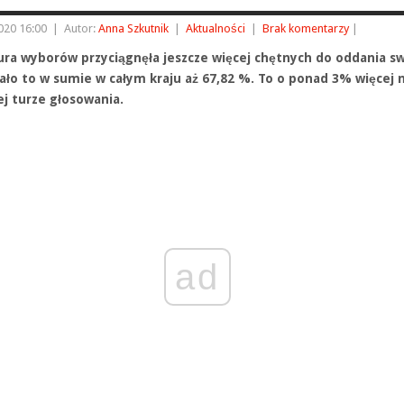
2020 16:00
|
Autor:
Anna Szkutnik
|
Aktualności
|
Brak komentarzy
|
ura wyborów przyciągnęła jeszcze więcej chętnych do oddania s
ało to w sumie w całym kraju aż 67,82 %. To o ponad 3% więcej n
ej turze głosowania.
ad