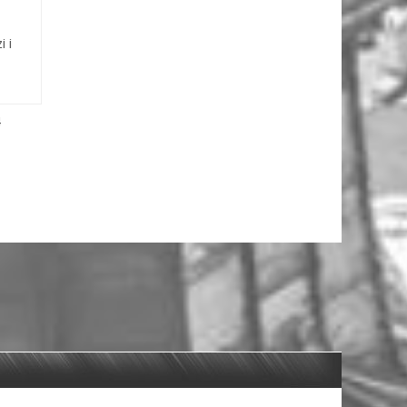
i i
4