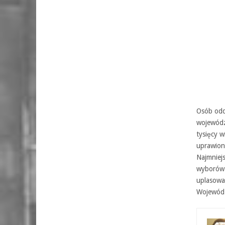
Osób odd
wojewódz
tysięcy 
uprawion
Najmniejs
wyborów.
uplasował
Wojewódz