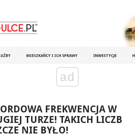
ŁUŻBY
MIESZKAŃCY I ICH SPRAWY
INWESTYCJE
H
ad
KORDOWA FREKWENCJA W
GIEJ TURZE! TAKICH LICZB
ZCZE NIE BYŁO!