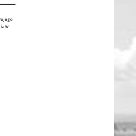
wojego
iż w