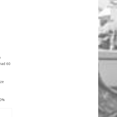
w
onad 60
rze
60%