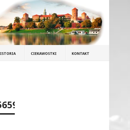
ISTORIA
CIEKAWOSTKI
KONTAKT
565900604394666450_O