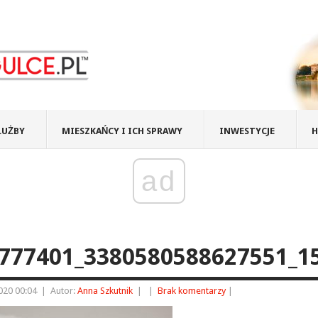
ŁUŻBY
MIESZKAŃCY I ICH SPRAWY
INWESTYCJE
H
ad
777401_3380580588627551_1
2020 00:04
|
Autor:
Anna Szkutnik
|
|
Brak komentarzy
|