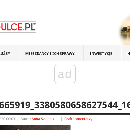
ŁUŻBY
MIESZKAŃCY I ICH SPRAWY
INWESTYCJE
H
ad
665919_3380580658627544_1
2020 00:03
|
Autor:
Anna Szkutnik
|
|
Brak komentarzy
|