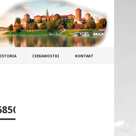
ISTORIA
CIEKAWOSTKI
KONTAKT
68500809884746691_O