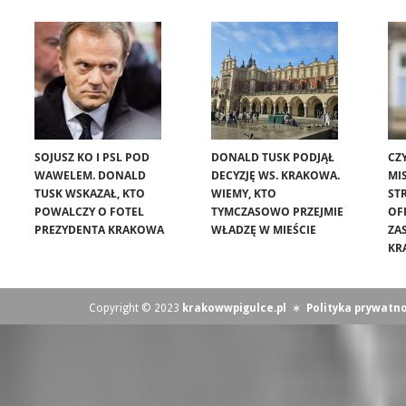
SOJUSZ KO I PSL POD
DONALD TUSK PODJĄŁ
CZ
WAWELEM. DONALD
DECYZJĘ WS. KRAKOWA.
MIS
TUSK WSKAZAŁ, KTO
WIEMY, KTO
ST
POWALCZY O FOTEL
TYMCZASOWO PRZEJMIE
OF
PREZYDENTA KRAKOWA
WŁADZĘ W MIEŚCIE
ZA
KR
Copyright © 2023
krakowwpigulce.pl
∗
Polityka prywatno