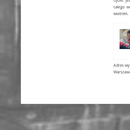
Ojciec j
całego w
wiatrem.
Adres wyd
Warszaw