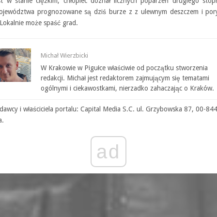
est w stanie ciężkim, chłopiec doznał licznych poparzeń drugiego stop
ojewództwa prognozowane są dziś burze z z ulewnym deszczem i por
 Lokalnie może spaść grad.
Michał Wierzbicki
W Krakowie w Pigułce właściwie od początku stworzenia
redakcji. Michał jest redaktorem zajmującym się tematami
ogólnymi i ciekawostkami, nierzadko zahaczając o Kraków.
awcy i właściciela portalu: Capital Media S.C. ul. Grzybowska 87, 00-84
a.
ad