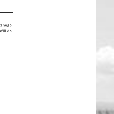
cznego
fili do