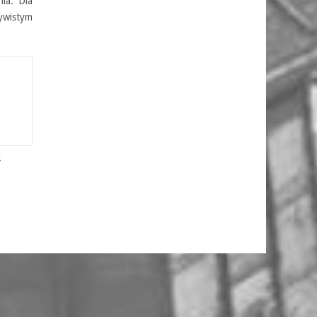
nia. Dla
ywistym
4