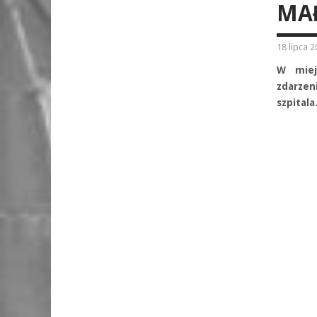
MA
18 lipca 
W miej
zdarzeni
szpitala