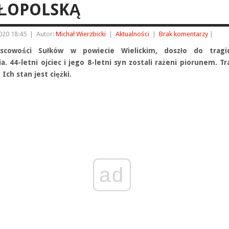
ŁOPOLSKĄ
2020 18:45
|
Autor:
Michał Wierzbicki
|
Aktualności
|
Brak komentarzy
|
scowości Sułków w powiecie Wielickim, doszło do tragi
a. 44-letni ojciec i jego 8-letni syn zostali rażeni piorunem. Tra
. Ich stan jest ciężki.
ad