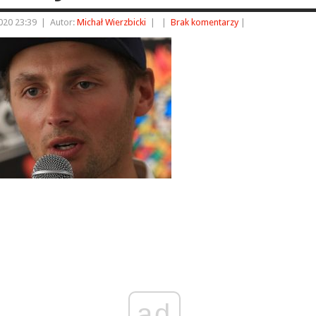
2020 23:39
|
Autor:
Michał Wierzbicki
|
|
Brak komentarzy
|
ad