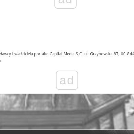
awcy i właściciela portalu: Capital Media S.C. ul. Grzybowska 87, 00-84
a.
ad