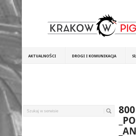
AKTUALNOŚCI
DROGI I KOMUNIKACJA
S
800
_PO
_AN