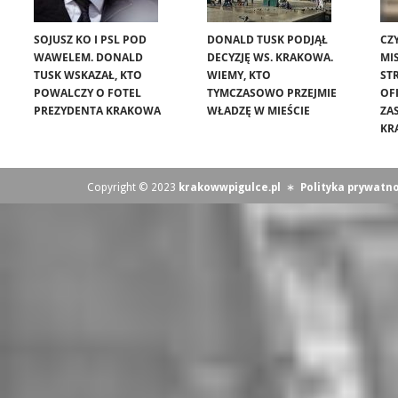
SOJUSZ KO I PSL POD
DONALD TUSK PODJĄŁ
CZ
WAWELEM. DONALD
DECYZJĘ WS. KRAKOWA.
MIS
TUSK WSKAZAŁ, KTO
WIEMY, KTO
ST
POWALCZY O FOTEL
TYMCZASOWO PRZEJMIE
OF
PREZYDENTA KRAKOWA
WŁADZĘ W MIEŚCIE
ZA
KR
Copyright © 2023
krakowwpigulce.pl
∗
Polityka prywatno