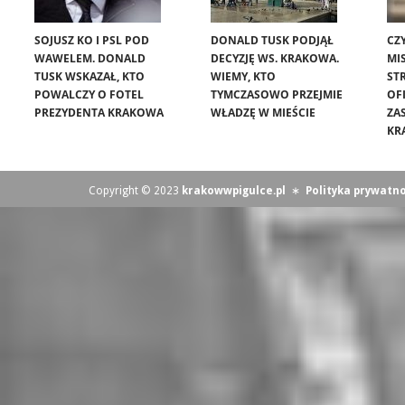
SOJUSZ KO I PSL POD
DONALD TUSK PODJĄŁ
CZ
WAWELEM. DONALD
DECYZJĘ WS. KRAKOWA.
MIS
TUSK WSKAZAŁ, KTO
WIEMY, KTO
ST
POWALCZY O FOTEL
TYMCZASOWO PRZEJMIE
OF
PREZYDENTA KRAKOWA
WŁADZĘ W MIEŚCIE
ZA
KR
Copyright © 2023
krakowwpigulce.pl
∗
Polityka prywatno