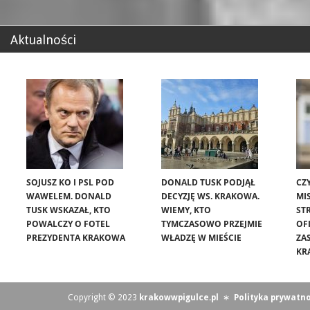
Aktualności
SOJUSZ KO I PSL POD
DONALD TUSK PODJĄŁ
CZ
WAWELEM. DONALD
DECYZJĘ WS. KRAKOWA.
MIS
TUSK WSKAZAŁ, KTO
WIEMY, KTO
ST
POWALCZY O FOTEL
TYMCZASOWO PRZEJMIE
OF
PREZYDENTA KRAKOWA
WŁADZĘ W MIEŚCIE
ZA
KR
Copyright © 2023
krakowwpigulce.pl
∗
Polityka prywatno