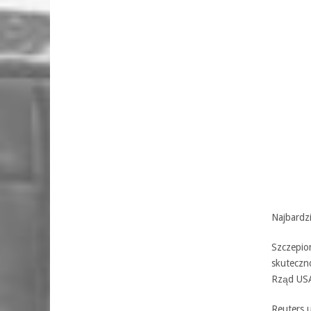
Najbardzi
Szczepio
skuteczn
Rząd USA
Reuters u