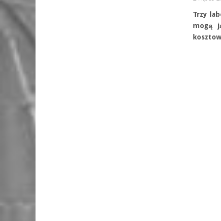
Trzy la
mogą ją
kosztow