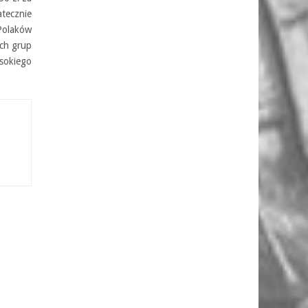
atecznie
Polaków
ych grup
ysokiego