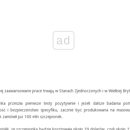
ad
ej zaawansowane prace trwają w Stanach Zjednoczonych i w Wielkiej Bryt
nka przeszła pierwsze testy pozytywnie i jeżeli dalsze badania pot
ość i bezpieczeństwo specyfiku, zacznie być produkowana na masową
 zamówił już 100 mln szczepionek.
stalił, że szczepionka będzie kosztowała około 39 dolarów, czyli około 1