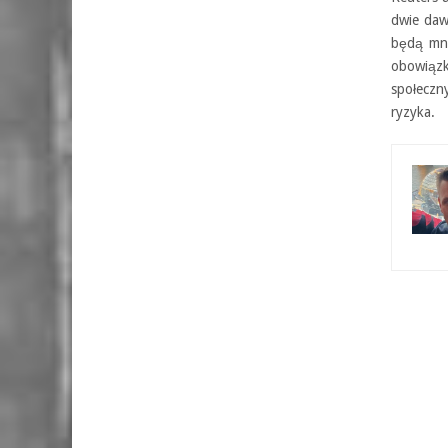
dwie dawk
będą mni
obowiązko
społeczn
ryzyka.