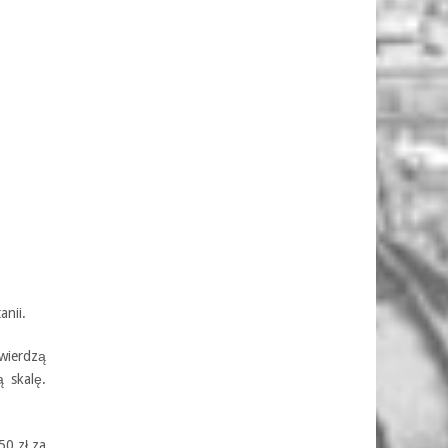
anii.
wierdzą
 skalę.
50 zł za