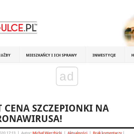
ŁUŻBY
MIESZKAŃCY I ICH SPRAWY
INWESTYCJE
H
ad
T CENA SZCZEPIONKI NA
RONAWIRUSA!
2020 17:13
|
Autor:
Michał Wierzbicki
|
Aktualności
|
Brak komentarzy
|