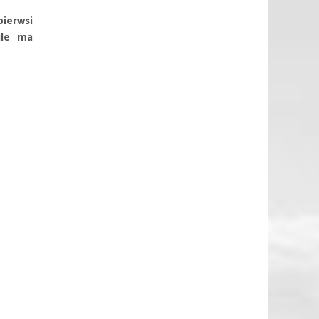
pierwsi
ile ma