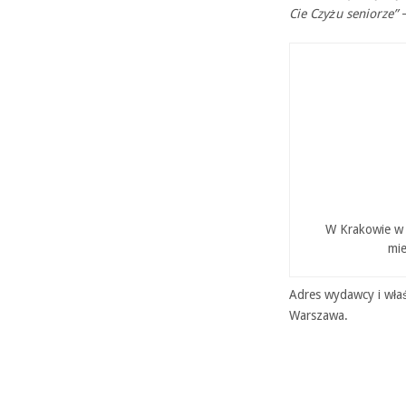
Cie Czyżu seniorze”
–
W Krakowie w P
mie
Adres wydawcy i właś
Warszawa.