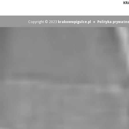
KR
Copyright © 2023
krakowwpigulce.pl
∗
Polityka prywatno