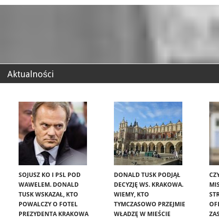
Aktualności
SOJUSZ KO I PSL POD
DONALD TUSK PODJĄŁ
CZ
WAWELEM. DONALD
DECYZJĘ WS. KRAKOWA.
MIS
TUSK WSKAZAŁ, KTO
WIEMY, KTO
ST
POWALCZY O FOTEL
TYMCZASOWO PRZEJMIE
OF
PREZYDENTA KRAKOWA
WŁADZĘ W MIEŚCIE
ZA