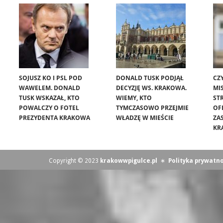
SOJUSZ KO I PSL POD
DONALD TUSK PODJĄŁ
CZ
WAWELEM. DONALD
DECYZJĘ WS. KRAKOWA.
MIS
TUSK WSKAZAŁ, KTO
WIEMY, KTO
ST
POWALCZY O FOTEL
TYMCZASOWO PRZEJMIE
OF
PREZYDENTA KRAKOWA
WŁADZĘ W MIEŚCIE
ZA
KR
Copyright © 2023
krakowwpigulce.pl
∗
Polityka prywatno