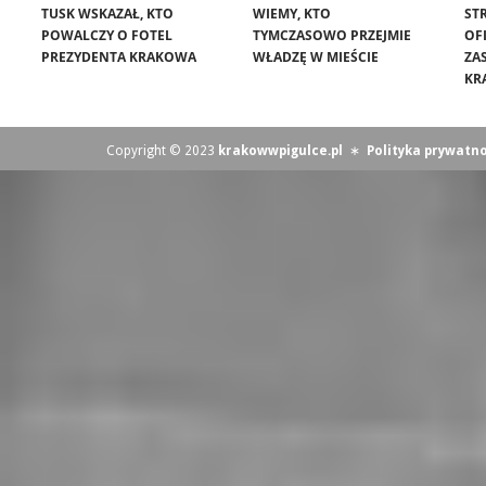
TUSK WSKAZAŁ, KTO
WIEMY, KTO
ST
POWALCZY O FOTEL
TYMCZASOWO PRZEJMIE
OF
PREZYDENTA KRAKOWA
WŁADZĘ W MIEŚCIE
ZA
KR
Copyright © 2023
krakowwpigulce.pl
∗
Polityka prywatno