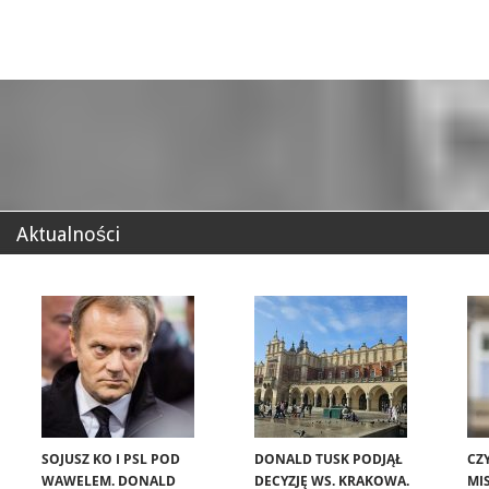
Aktualności
SOJUSZ KO I PSL POD
DONALD TUSK PODJĄŁ
CZ
WAWELEM. DONALD
DECYZJĘ WS. KRAKOWA.
MIS