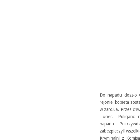
Do napadu doszło w
rejonie kobieta zost
w zarośla. Przez chw
i uciec. Policjanci
napadu. Pokrzywdz
zabezpieczyli wszelki
Kryminalni z Komisa