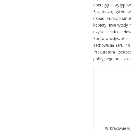
operacyjne wytypowa
Fałęckiego, gdzie 
napad. Funkcjonarius
kobiety, miał wtedy 
uzyskali materiał do
Sprawca usłyszał z
zachowania (art. 1
Prokuratora zastos
policyjnego oraz zak
W Krakowie w P