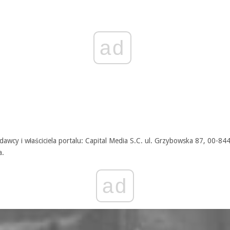
ad
awcy i właściciela portalu: Capital Media S.C. ul. Grzybowska 87, 00-84
a.
ad