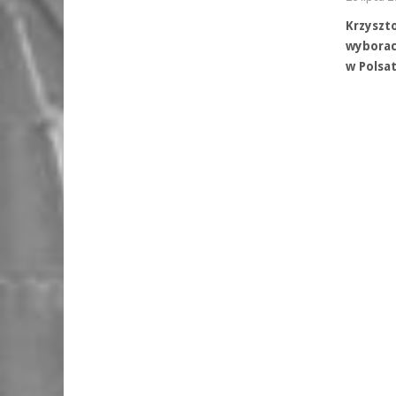
Krzysz
wyborac
w Polsa