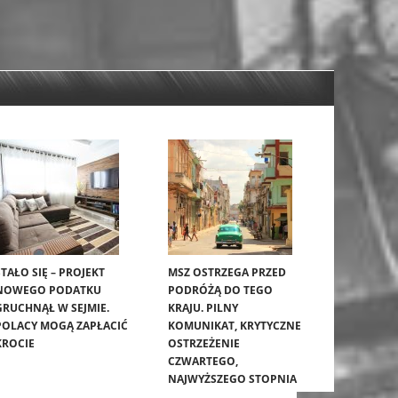
STAŁO SIĘ – PROJEKT
MSZ OSTRZEGA PRZED
NOWEGO PODATKU
PODRÓŻĄ DO TEGO
GRUCHNĄŁ W SEJMIE.
KRAJU. PILNY
POLACY MOGĄ ZAPŁACIĆ
KOMUNIKAT, KRYTYCZNE
KROCIE
OSTRZEŻENIE
CZWARTEGO,
NAJWYŻSZEGO STOPNIA