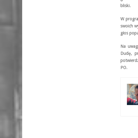
bliski.
W progra
swoich w
głos pop
Na uwagę
Dudę, pr
potwierd
PO.