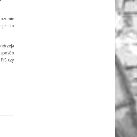
 rozumie
 jest to
ndrzeja
 sposób
 PiS czy