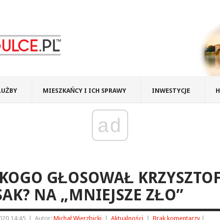
ŁUŻBY
MIESZKAŃCY I ICH SPRAWY
INWESTYCJE
H
ad
 KOGO GŁOSOWAŁ KRZYSZTO
AK? NA „MNIEJSZE ZŁO”
2020 14:45
|
Autor:
Michał Wierzbicki
|
Aktualności
|
Brak komentarzy
|