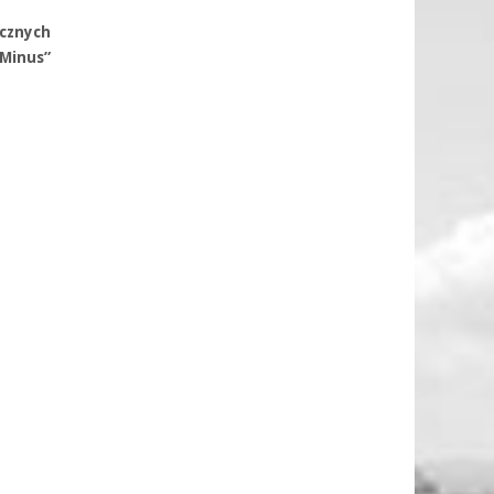
cznych
 Minus”