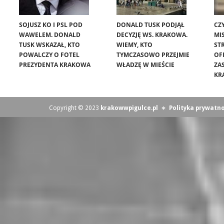
SOJUSZ KO I PSL POD
DONALD TUSK PODJĄŁ
CZ
WAWELEM. DONALD
DECYZJĘ WS. KRAKOWA.
MIS
TUSK WSKAZAŁ, KTO
WIEMY, KTO
ST
POWALCZY O FOTEL
TYMCZASOWO PRZEJMIE
OF
PREZYDENTA KRAKOWA
WŁADZĘ W MIEŚCIE
ZA
KR
Copyright © 2023
krakowwpigulce.pl
∗
Polityka prywatno