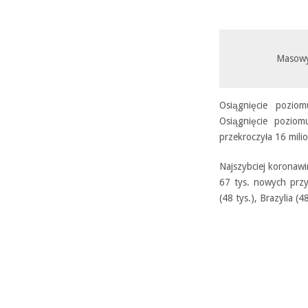
Masowy
Osiągnięcie poziom
Osiągnięcie poziom
przekroczyła 16 mili
Najszybciej koronawi
67 tys. nowych przy
(48 tys.), Brazylia (4