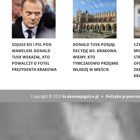
SOJUSZ KO I PSL POD
DONALD TUSK PODJĄŁ
CZ
WAWELEM. DONALD
DECYZJĘ WS. KRAKOWA.
MIS
TUSK WSKAZAŁ, KTO
WIEMY, KTO
ST
POWALCZY O FOTEL
TYMCZASOWO PRZEJMIE
OF
PREZYDENTA KRAKOWA
WŁADZĘ W MIEŚCIE
ZA
KR
Copyright © 2023
krakowwpigulce.pl
∗
Polityka prywatno