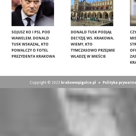
SOJUSZ KO I PSL POD
DONALD TUSK PODJĄŁ
CZ
WAWELEM. DONALD
DECYZJĘ WS. KRAKOWA.
MIS
TUSK WSKAZAŁ, KTO
WIEMY, KTO
ST
POWALCZY O FOTEL
TYMCZASOWO PRZEJMIE
OF
PREZYDENTA KRAKOWA
WŁADZĘ W MIEŚCIE
ZA
KR
Copyright © 2023
krakowwpigulce.pl
∗
Polityka prywatno