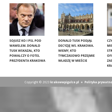
SOJUSZ KO I PSL POD
DONALD TUSK PODJĄŁ
CZ
WAWELEM. DONALD
DECYZJĘ WS. KRAKOWA.
MIS
TUSK WSKAZAŁ, KTO
WIEMY, KTO
ST
POWALCZY O FOTEL
TYMCZASOWO PRZEJMIE
OF
PREZYDENTA KRAKOWA
WŁADZĘ W MIEŚCIE
ZA
KR
Copyright © 2023
krakowwpigulce.pl
∗
Polityka prywatno