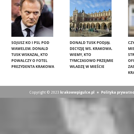
SOJUSZ KO I PSL POD
DONALD TUSK PODJĄŁ
CZ
WAWELEM. DONALD
DECYZJĘ WS. KRAKOWA.
MIS
TUSK WSKAZAŁ, KTO
WIEMY, KTO
ST
POWALCZY O FOTEL
TYMCZASOWO PRZEJMIE
OF
PREZYDENTA KRAKOWA
WŁADZĘ W MIEŚCIE
ZA
KR
Copyright © 2023
krakowwpigulce.pl
∗
Polityka prywatno