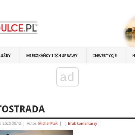
ŁUŻBY
MIESZKAŃCY I ICH SPRAWY
INWESTYCJE
H
ad
TOSTRADA
a 2020 09:12
|
Autor:
Michał Ptak
|
|
Brak komentarzy
|